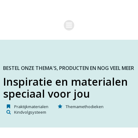
G
a
n
a
a
r
d
e
i
n
h
o
BESTEL ONZE THEMA'S, PRODUCTEN EN NOG VEEL MEER
u
Inspiratie en materialen
d
speciaal voor jou
Praktijkmaterialen
Themamethodieken
Kindvolgsysteem