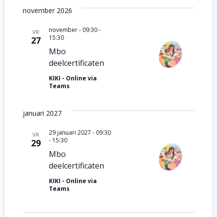
v
r
november 2026
i
g
november - 09:30
-
VR
15:30
27
a
g
Mbo
v
a
deelcertificaten
e
KIKI - Online via
t
Teams
n
i
n
januari 2027
e
a
29 januari 2027 - 09:30
VR
-
15:30
29
v
Mbo
i
deelcertificaten
g
KIKI - Online via
Teams
a