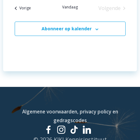
t
Vandaag
Volgende
Evenementen
Vorige
i
Evenemente
e
Abonneer op kalender
Algemene voorwaarden, privacy policy en
gedragscodes
© 2026 KIKI Kennisinstituut