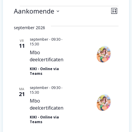
Evenementen
W
E
Aankomende
Lijst
Selecteer
v
e
een
september 2026
e
datum.
e
september - 09:30
-
n
VR
r
15:30
11
e
Mbo
g
deelcertificaten
m
a
KIKI - Online via
e
Teams
v
n
september - 09:30
-
e
MA
15:30
21
t
n
Mbo
w
deelcertificaten
n
e
KIKI - Online via
Teams
a
e