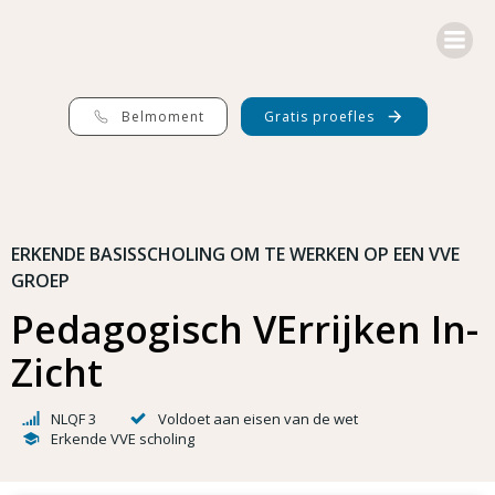
G
a
n
a
a
r
Belmoment
Gratis proefles
d
e
i
n
h
o
ERKENDE BASISSCHOLING OM TE WERKEN OP EEN VVE
u
GROEP
d
Pedagogisch VErrijken In-
Zicht
NLQF 3
Voldoet aan eisen van de wet
Erkende VVE scholing