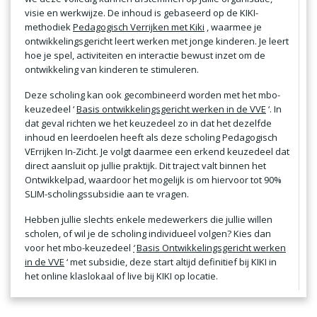
visie en werkwijze. De inhoud is gebaseerd op de KIKI-
methodiek
Pedagogisch Verrijken met Kiki
, waarmee je
ontwikkelingsgericht leert werken met jonge kinderen. Je leert
hoe je spel, activiteiten en interactie bewust inzet om de
ontwikkeling van kinderen te stimuleren.
Deze scholing kan ook gecombineerd worden met het mbo-
keuzedeel ‘
Basis ontwikkelingsgericht werken in de VVE
‘. In
dat geval richten we het keuzedeel zo in dat het dezelfde
inhoud en leerdoelen heeft als deze scholing Pedagogisch
VErrijken In-Zicht. Je volgt daarmee een erkend keuzedeel dat
direct aansluit op jullie praktijk. Dit traject valt binnen het
Ontwikkelpad, waardoor het mogelijk is om hiervoor tot 90%
SLIM-scholingssubsidie aan te vragen.
Hebben jullie slechts enkele medewerkers die jullie willen
scholen, of wil je de scholing individueel volgen? Kies dan
voor het mbo-keuzedeel
‘
Basis Ontwikkelingsgericht werken
in de VVE
‘ met subsidie, deze start altijd definitief bij KIKI in
het online klaslokaal of live bij KIKI op locatie.