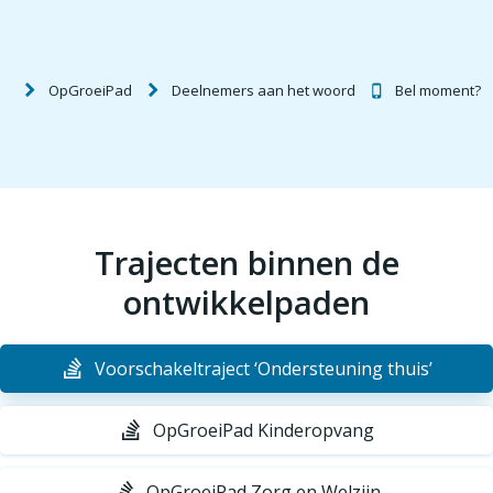
OpGroeiPad
Deelnemers aan het woord
Bel moment?
Trajecten binnen de
ontwikkelpaden
Voorschakeltraject ‘Ondersteuning thuis’
OpGroeiPad Kinderopvang
OpGroeiPad Zorg en Welzijn