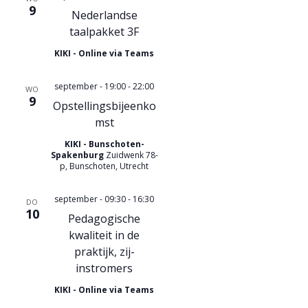
9
e
Nederlandse
taalpakket 3F
KIKI - Online via Teams
september - 19:00
-
22:00
WO
9
Opstellingsbijeenko
mst
KIKI - Bunschoten-
Spakenburg
Zuidwenk 78-
p, Bunschoten, Utrecht
september - 09:30
-
16:30
DO
10
Pedagogische
kwaliteit in de
praktijk, zij-
instromers
KIKI - Online via Teams