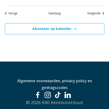
Evenementen
Evene
Vorige
Vandaag
Volgende
Abonneer op kalender
Algemene voorwaarden, privacy policy en
gedragscodes
© 2026 KIKI Kennisinstituut