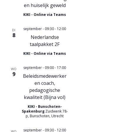
i
g
en huiselijk geweld
a
g
KIKI - Online via Teams
v
a
september - 09:30
-
12:00
e
DI
t
8
Nederlandse
n
i
taalpakket 2F
n
KIKI - Online via Teams
e
a
september - 09:00
-
17:00
WO
v
9
Beleidsmedewerker
en coach,
i
pedagogische
g
kwaliteit (Bijna vol)
a
KIKI - Bunschoten-
Spakenburg
Zuidwenk 78-
t
p, Bunschoten, Utrecht
i
september - 09:30
-
12:00
WO