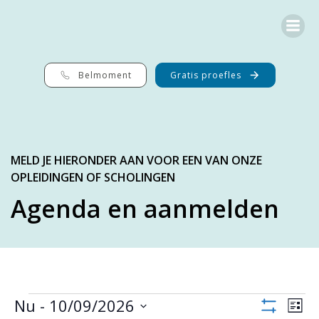
G
a
n
a
a
r
Belmoment
Gratis proefles
d
e
i
n
h
o
MELD JE HIERONDER AAN VOOR EEN VAN ONZE
u
OPLEIDINGEN OF SCHOLINGEN
d
Agenda en aanmelden
Evenementen
W
E
Nu
 - 
10/09/2026
Lijst
Verberg