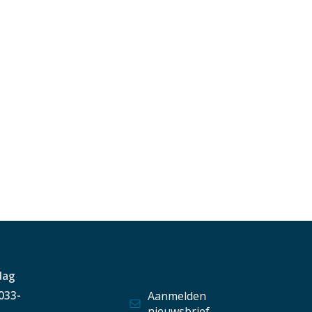
dag
 033-
Aanmelden
nieuwsbrief