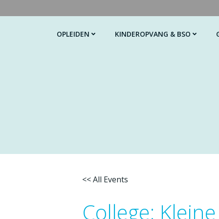
Ga
naar
de
OPLEIDEN
KINDEROPVANG & BSO
inhoud
<< All Events
College: Klein