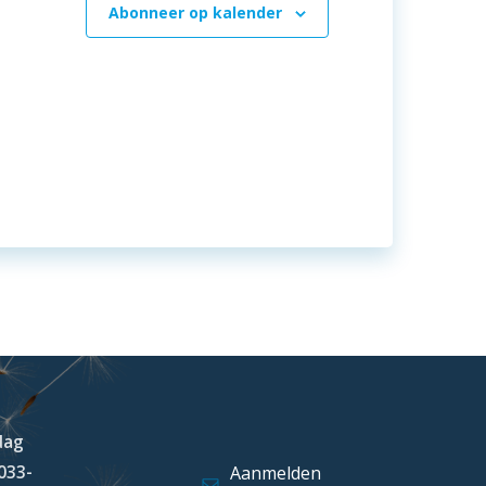
Abonneer op kalender
dag
 033-
Aanmelden