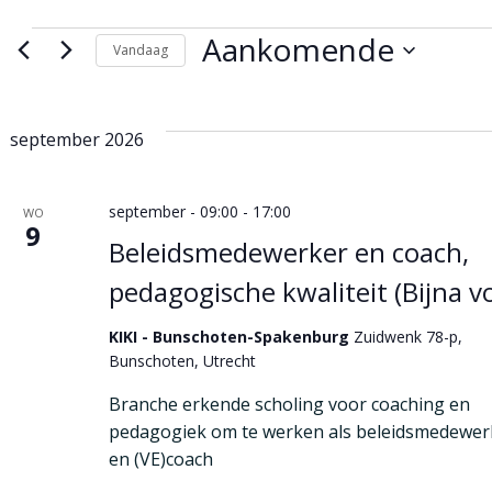
Evenementen
Aankomende
Vandaag
Selecteer
een
datum.
september 2026
september - 09:00
-
17:00
WO
9
Beleidsmedewerker en coach,
pedagogische kwaliteit (Bijna vo
KIKI - Bunschoten-Spakenburg
Zuidwenk 78-p,
Bunschoten, Utrecht
Branche erkende scholing voor coaching en
pedagogiek om te werken als beleidsmedewer
en (VE)coach