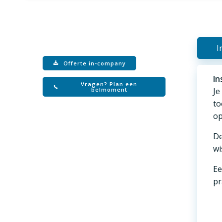
I
Offerte in-company
In
Vragen? Plan een
belmoment
Je
to
op
De
wi
Ee
pr