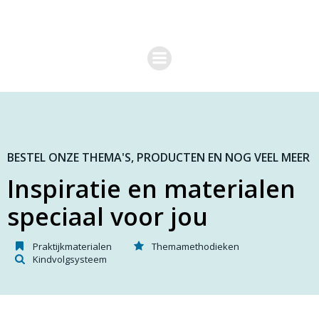
G
a
n
a
a
r
d
e
i
n
h
o
BESTEL ONZE THEMA'S, PRODUCTEN EN NOG VEEL MEER
u
Inspiratie en materialen
d
speciaal voor jou
Praktijkmaterialen
Themamethodieken
Kindvolgsysteem