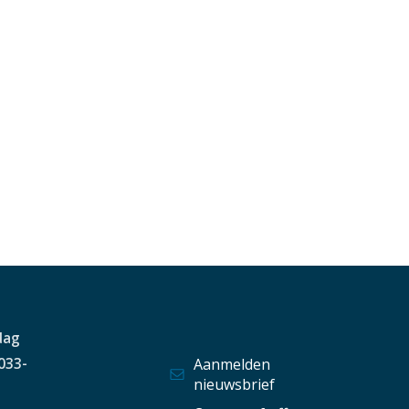
dag
 033-
Aanmelden
nieuwsbrief