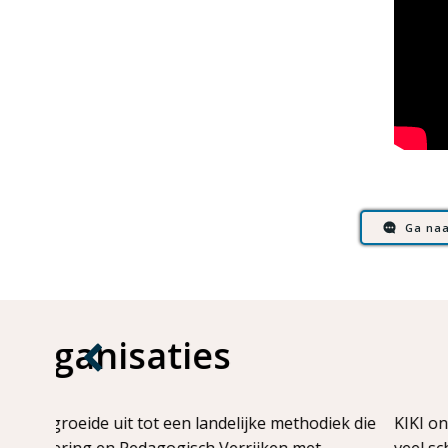
Ga naa
Scholingen 
iek die
KIKI ontwikkelt samen met de branche erkende sch
veel scholingen mogelijkheden voor SLIM Scholings