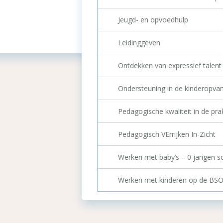
voedhulp
n expressief talent
g in de kinderopvang
kwaliteit in de praktijk, zij-instromers
Errijken In-Zicht
aby’s – 0 jarigen scholing
inderen op de BSO 8 – 12 jaar