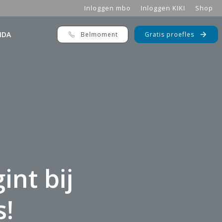
Inloggen mbo
Inloggen KIKI
Shop
NDA
Belmoment
Gratis proefles
nt bij
s!