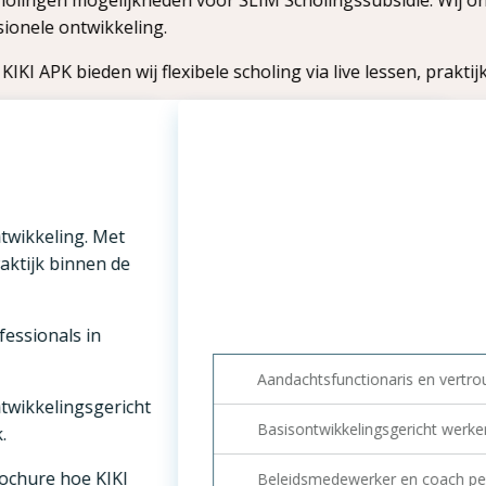
live lessen, praktijkopdrachten en e-learning. Zo investeren 
Scholing volgen bij KIKI
Met de (erkende) scholingen van KIK
onze online leeromgeving. Je kunt 
Bekijk hier ons scholingsaanbod, lee
ctionaris en vertrouwenspersoon
elingsgericht werken in de VVE
erker en coach pedagogische kwaliteit