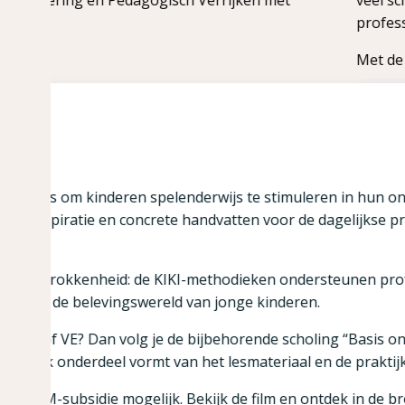
professionele ontwikkeling.
Met de KIKI APK bieden wij flexibele scholing via 
Scholingen
In-company training
uleren in hun ontwikkeling. Met
APK
r de dagelijkse praktijk binnen de
ondersteunen professionals in
eren.
Aandachtsfun
choling “Basis ontwikkelingsgericht
Basisontwikk
al en de praktijk.
n ontdek in de brochure hoe KIKI
Beleidsmedew