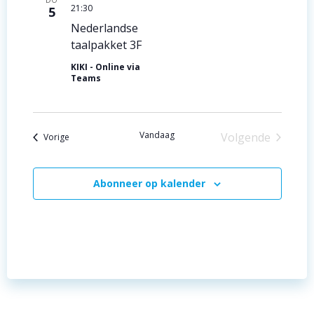
n
21:30
e
5
a
Nederlandse
taalpakket 3F
v
KIKI - Online via
i
Teams
g
a
Vandaag
Volgende
Evenementen
Vorige
Evenemente
t
i
Abonneer op kalender
e