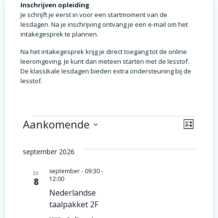
Inschrijven opleiding
Je schrijft je eerst in voor een startmoment van de
lesdagen. Na je inschrijving ontvang je een e-mail om het
intakegesprek te plannen.
Na het intakegesprek krijg je direct toegang tot de online
leeromgeving. Je kunt dan meteen starten met de lesstof.
De klassikale lesdagen bieden extra ondersteuning bij de
lesstof.
Evenementen
W
E
Aankomende
Lijst
Selecteer
v
e
een
september 2026
e
datum.
e
september - 09:30
-
n
DI
r
12:00
8
e
Nederlandse
g
taalpakket 2F
m