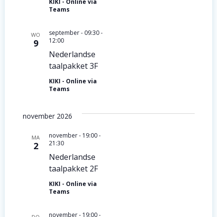
a
KIKI - Online via
e
Teams
v
n
september - 09:30
-
e
WO
12:00
9
t
n
Nederlandse
w
taalpakket 3F
n
e
KIKI - Online via
Teams
a
e
v
r
november 2026
i
g
november - 19:00
-
MA
21:30
2
a
g
Nederlandse
v
a
taalpakket 2F
e
KIKI - Online via
t
Teams
n
i
november - 19:00
-
DO