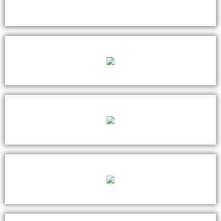
Aangesloten bij de brancheorganisatie voor particuliere opleiders.
FCB
Branche erkende scholingen voor professionals.
NOBCO
Professionele coaching volgens erkende richtlijnen.
NLQF
Opleidingen ingeschaald op NLQF-niveau 3 en niveau 5.