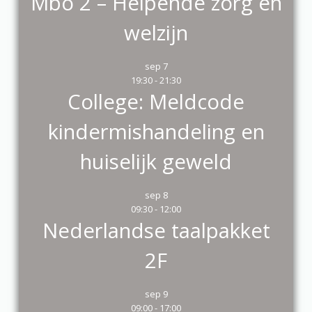
Mbo 2 – Helpende zorg en
welzijn
sep
7
19:30
-
21:30
College: Meldcode
kindermishandeling en
huiselijk geweld
sep
8
09:30
-
12:00
Nederlandse taalpakket
2F
sep
9
09:00
-
17:00