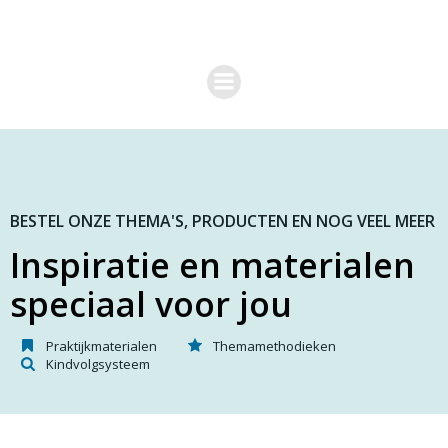
G
a
n
a
a
r
d
e
i
n
h
o
BESTEL ONZE THEMA'S, PRODUCTEN EN NOG VEEL MEER
u
Inspiratie en materialen
d
speciaal voor jou
Praktijkmaterialen
Themamethodieken
Kindvolgsysteem