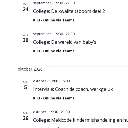
gefilterde
september - 19:30
-
21:30
DO
resultaten.
24
College: De kwaliteitsboom deel 2
KIKI - Online via Teams
september - 19:30
-
21:30
WO
30
College: De wereld van baby’s
KIKI - Online via Teams
oktober 2026
oktober - 13:00
-
15:00
MA
5
Intervisie: Coach de coach, werkgeluk
KIKI - Online via Teams
oktober - 19:30
-
21:30
MA
26
College: Meldcode kindermishandeling en hu