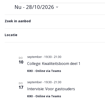
Evenementen
Nu
 - 
28/10/2026
Selecteer
F
Als
een
Zoek in aanbod
september 2026
u
i
datum.
één
l
september - 19:30
-
21:30
MA
van
Locatie
t
7
College: Meldcode kindermishandeling en hu
de
e
KIKI - Online via Teams
invoergegevens
r
wijzigt,
s
september - 19:30
-
21:30
wordt
DO
10
College: Kwaliteitsboom deel 1
de
lijst
KIKI - Online via Teams
met
gebeurtenissen
september - 19:30
-
21:30
DO
17
vernieuwd
Intervisie: Voor gastouders
met
KIKI - Online via Teams
de