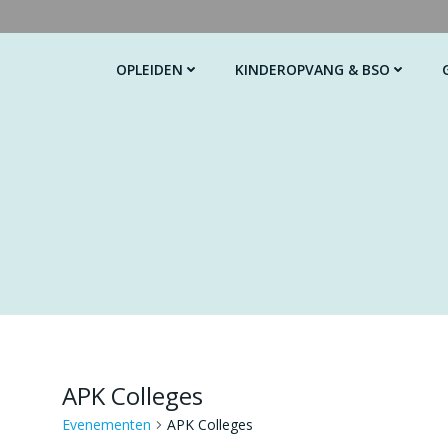
G
a
n
OPLEIDEN
KINDEROPVANG & BSO
a
a
r
d
e
i
n
h
o
u
d
APK Colleges
Evenementen
APK Colleges