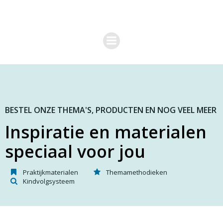
G
a
n
a
a
r
d
e
i
n
h
o
BESTEL ONZE THEMA'S, PRODUCTEN EN NOG VEEL MEER
u
Inspiratie en materialen
d
speciaal voor jou
Praktijkmaterialen
Themamethodieken
Kindvolgsysteem