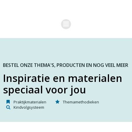
G
a
n
a
a
r
d
e
i
n
h
o
BESTEL ONZE THEMA'S, PRODUCTEN EN NOG VEEL MEER
u
Inspiratie en materialen
d
speciaal voor jou
Praktijkmaterialen
Themamethodieken
Kindvolgsysteem