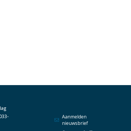
dag
 033-
Aanmelden
nieuwsbrief