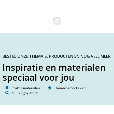
G
a
n
a
a
r
d
e
i
n
h
o
BESTEL ONZE THEMA'S, PRODUCTEN EN NOG VEEL MEER
u
Inspiratie en materialen
d
speciaal voor jou
Praktijkmaterialen
Themamethodieken
Kindvolgsysteem