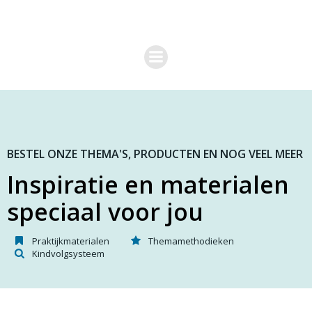
G
a
n
a
a
r
d
e
i
n
h
o
BESTEL ONZE THEMA'S, PRODUCTEN EN NOG VEEL MEER
u
Inspiratie en materialen
d
speciaal voor jou
Praktijkmaterialen
Themamethodieken
Kindvolgsysteem