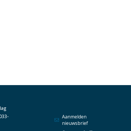
dag
 033-
Aanmelden
nieuwsbrief