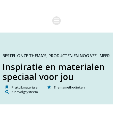
G
a
n
a
a
r
d
e
i
n
h
o
BESTEL ONZE THEMA'S, PRODUCTEN EN NOG VEEL MEER
u
Inspiratie en materialen
d
speciaal voor jou
Praktijkmaterialen
Themamethodieken
Kindvolgsysteem