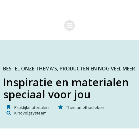
G
a
n
a
a
r
d
e
i
n
h
o
BESTEL ONZE THEMA'S, PRODUCTEN EN NOG VEEL MEER
u
Inspiratie en materialen
d
speciaal voor jou
Praktijkmaterialen
Themamethodieken
Kindvolgsysteem