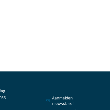
dag
 033-
Aanmelden
nieuwsbrief