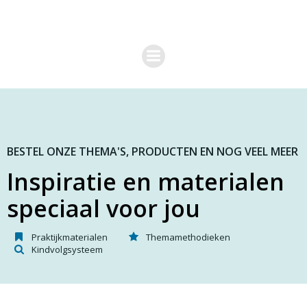
G
a
n
a
a
r
d
e
i
n
h
o
BESTEL ONZE THEMA'S, PRODUCTEN EN NOG VEEL MEER
u
Inspiratie en materialen
d
speciaal voor jou
Praktijkmaterialen
Themamethodieken
Kindvolgsysteem