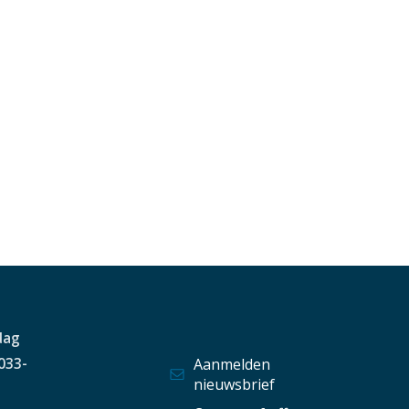
dag
 033-
Aanmelden
nieuwsbrief