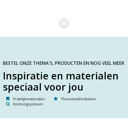
G
a
n
a
a
r
d
e
i
n
h
o
BESTEL ONZE THEMA'S, PRODUCTEN EN NOG VEEL MEER
u
Inspiratie en materialen
d
speciaal voor jou
Praktijkmaterialen
Themamethodieken
Kindvolgsysteem