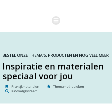
G
a
n
a
a
r
d
e
i
n
h
o
BESTEL ONZE THEMA'S, PRODUCTEN EN NOG VEEL MEER
u
Inspiratie en materialen
d
speciaal voor jou
Praktijkmaterialen
Themamethodieken
Kindvolgsysteem