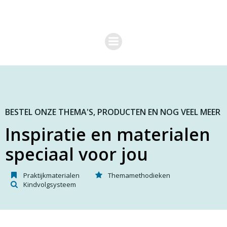
G
a
n
a
a
r
d
e
i
n
h
o
BESTEL ONZE THEMA'S, PRODUCTEN EN NOG VEEL MEER
u
Inspiratie en materialen
d
speciaal voor jou
Praktijkmaterialen
Themamethodieken
Kindvolgsysteem