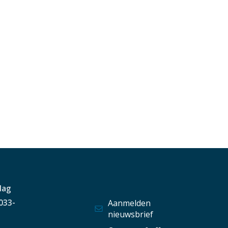
dag
 033-
Aanmelden
nieuwsbrief