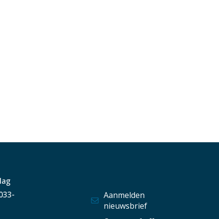
dag
 033-
Aanmelden
nieuwsbrief