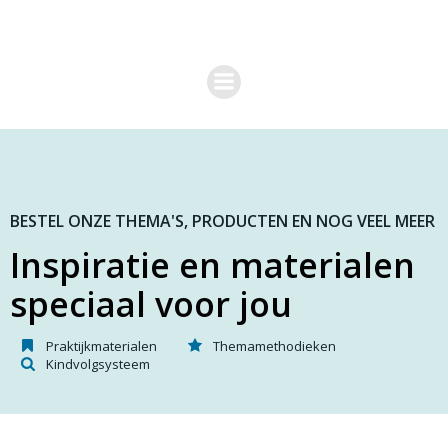
G
a
n
a
a
r
d
e
i
n
h
o
BESTEL ONZE THEMA'S, PRODUCTEN EN NOG VEEL MEER
u
Inspiratie en materialen
d
speciaal voor jou
Praktijkmaterialen
Themamethodieken
Kindvolgsysteem