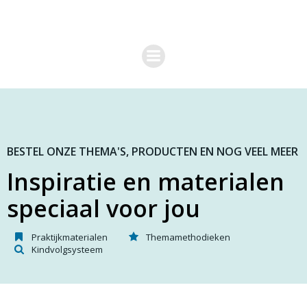
G
a
n
a
a
r
d
e
i
n
h
o
BESTEL ONZE THEMA'S, PRODUCTEN EN NOG VEEL MEER
u
Inspiratie en materialen
d
speciaal voor jou
Praktijkmaterialen
Themamethodieken
Kindvolgsysteem