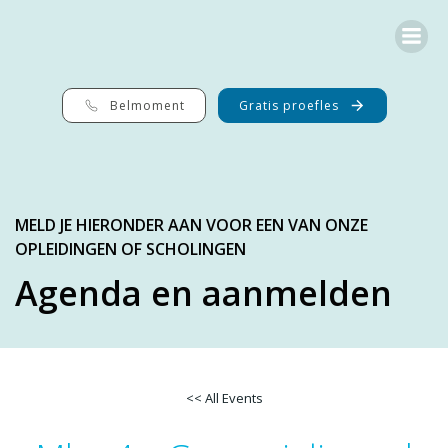
G
a
n
a
a
r
Belmoment
Gratis proefles
d
e
i
n
h
o
MELD JE HIERONDER AAN VOOR EEN VAN ONZE
u
OPLEIDINGEN OF SCHOLINGEN
d
Agenda en aanmelden
<< All Events