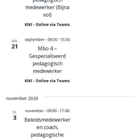
a
e
medewerker (Bijna
v
r
vol)
i
g
KIKI - Online via Teams
a
g
september - 09:30
-
15:30
MA
21
v
a
Mbo 4 –
Gespecialiseerd
e
t
pedagogisch
n
medewerker
i
n
KIKI - Online via Teams
e
a
november 2026
v
november - 09:00
-
17:00
DI
i
3
Beleidsmedewerker
g
en coach,
pedagogische
a