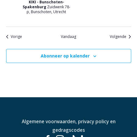
KIKI - Bunschoten-
Spakenburg
Zuidwenk 78-
p, Bunschoten, Utrecht
Evenementen
Evene
Vorige
Vandaag
Volgende
Abonneer op kalender
Algemene voorwaarden, privacy policy en
gedragscodes