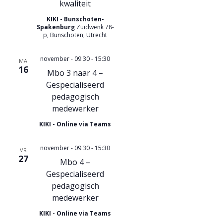
kwaliteit
t
KIKI - Bunschoten-
Spakenburg
Zuidwenk 78-
i
p, Bunschoten, Utrecht
e
november - 09:30
-
15:30
MA
16
Mbo 3 naar 4 –
Gespecialiseerd
pedagogisch
medewerker
KIKI - Online via Teams
november - 09:30
-
15:30
VR
27
Mbo 4 –
Gespecialiseerd
pedagogisch
medewerker
KIKI - Online via Teams