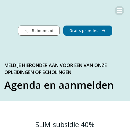
G
a
n
a
a
r
Belmoment
Gratis proefles
d
e
i
n
h
o
MELD JE HIERONDER AAN VOOR EEN VAN ONZE
u
OPLEIDINGEN OF SCHOLINGEN
d
Agenda en aanmelden
SLIM-subsidie 40%