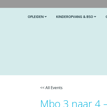
Ga
naar
de
OPLEIDEN
KINDEROPVANG & BSO
inhoud
<< All Events
Mbo 3 naar 4 –