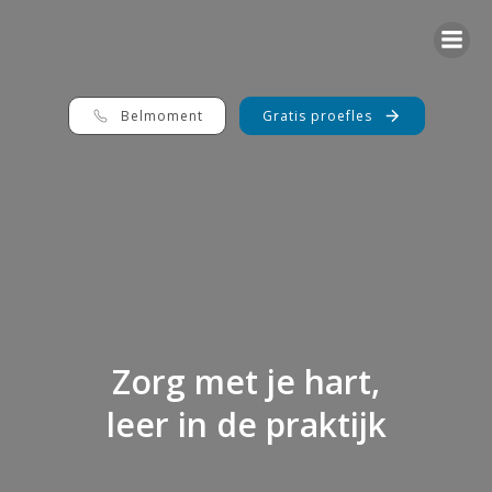
G
a
n
a
a
r
Belmoment
Gratis proefles
d
e
i
n
h
o
u
d
Zorg met je hart,
leer in de praktijk