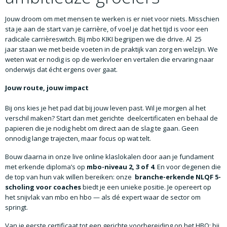
Jouw droom om met mensen te werken is er niet voor niets. Misschien
sta je aan de start van je carrière, of voel je dat het tijd is voor een
radicale carrièreswitch. Bij mbo KIKI begrijpen we die drive. A
l
25
jaar
sta
an we met beide voeten in de praktijk van zorg en welzijn. We
weten wat er nodig is op de werkvloer en vertalen die ervaring naar
onderwijs dat écht ergens over gaat.
Jouw route, jouw impact
Bij ons kies je het pad dat bij jouw lev
en past. Wil je
morgen al het
verschil maken?
Start dan met gerichte
deelcertificaten
en
behaal de
papieren die je nodig hebt om direct aan de slag te gaan. Geen
onnodig lange trajecten, maar focus op wat telt.
Bouw daarna in onze live online klaslokalen door aan je fundament
met erkende diploma’s op
mbo-niveau 2, 3 of 4
. En voor degenen die
de top van hun vak willen bereiken: onze
branche-erkende NLQF 5-
scholing voor coaches
biedt je een unieke positie. Je opereert op
het snijvlak van mbo en hbo — als dé expert waar de sector om
springt.
Van je eerste certificaat tot een gerichte voorbereiding op
het
HBO
: b
ij