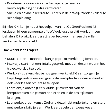
Doorleren op jouw niveau
– Een opstapje naar een
vervolgopleiding of extra certificaten.
Snelle en flexibele leerroute
– Leren in de praktijk zonder volledige
schoolopleiding.
Bij mbo KIKI kun je naast het volgen van het OpGroeiPad met 12
lesdagen bij een gemeente of UWV ook losse praktijkverklaringen
behalen. Dit praktijkleertraject is perfect voor mensen die willen
werken en leren tegelijk.
Hoe werkt het traject
Duur:
Binnen
3 maanden
kun je je praktijkverklaring behalen.
Intake:
Je start met een
intakegesprek
met een docent waarin het
traject wordt uitgelegd.
Werkplek zoeken:
Heb je nog geen werkplek? Geen zorgen! Je
krijgt begeleiding om een geschikte werkplek te vinden en kunt er
ook voor kiezen om
stage te lopen
.
Leerplan:
Je ontvangt een
duidelijk overzicht
van de
leerprocessen die je moet aanleren en in de praktijk moet
brengen.
Leerwerkovereenkomst:
Zodra je deze hebt ondertekend en start
met werken, krijg je een
‘Werkleerbegeleider’
toegewezen.