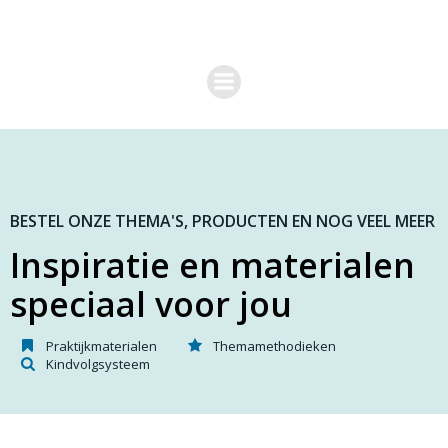
G
a
n
a
a
r
d
e
i
n
h
o
BESTEL ONZE THEMA'S, PRODUCTEN EN NOG VEEL MEER
u
Inspiratie en materialen
d
speciaal voor jou
Praktijkmaterialen
Themamethodieken
Kindvolgsysteem