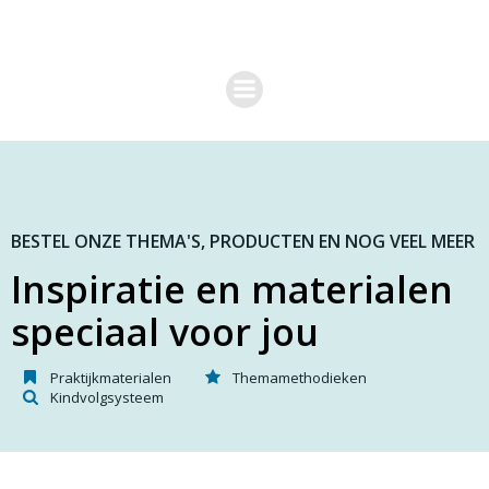
G
a
n
a
a
r
d
e
i
n
h
o
BESTEL ONZE THEMA'S, PRODUCTEN EN NOG VEEL MEER
u
Inspiratie en materialen
d
speciaal voor jou
Praktijkmaterialen
Themamethodieken
Kindvolgsysteem