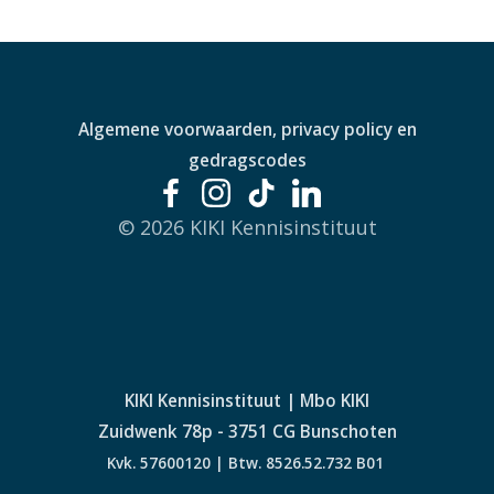
a
t
i
Algemene voorwaarden, privacy policy en
e
gedragscodes
© 2026 KIKI Kennisinstituut
KIKI Kennisinstituut | Mbo KIKI
Zuidwenk 78p - 3751 CG Bunschoten
Kvk. 57600120 | Btw. 8526.52.732 B01