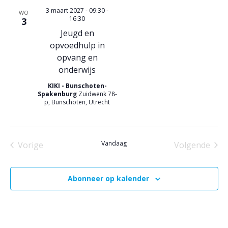
n
e
s
resultaten.
3 maart 2027 - 09:30
-
WO
a
e
16:30
3
Jeugd en
v
r
opvoedhulp in
i
g
opvang en
onderwijs
a
g
KIKI - Bunschoten-
v
a
Spakenburg
Zuidwenk 78-
p, Bunschoten, Utrecht
e
t
n
i
Vandaag
Vorige
Volgende
n
e
Evenementen
Eveneme
a
Abonneer op kalender
v
i
g