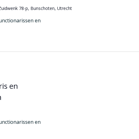
Zuidwenk 78-p, Bunschoten, Utrecht
unctionarissen en
is en
n
unctionarissen en