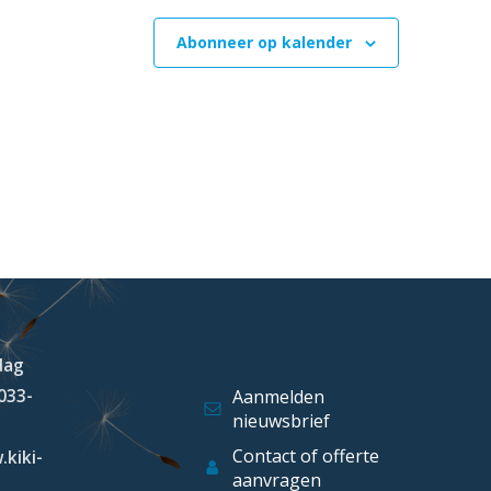
Abonneer op kalender
dag
 033-
Aanmelden
nieuwsbrief
Contact of offerte
.kiki-
aanvragen