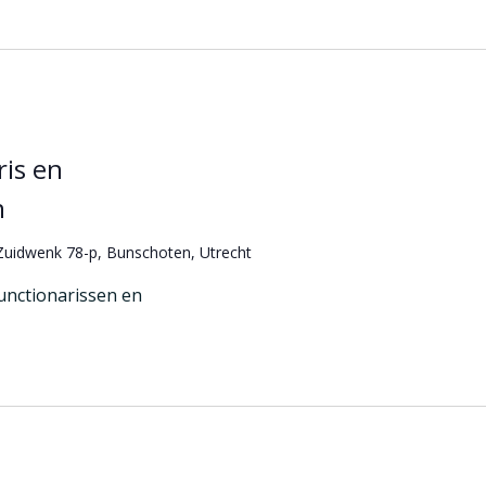
is en
n
Zuidwenk 78-p, Bunschoten, Utrecht
unctionarissen en