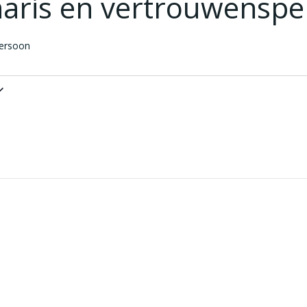
naris en vertrouwensp
persoon