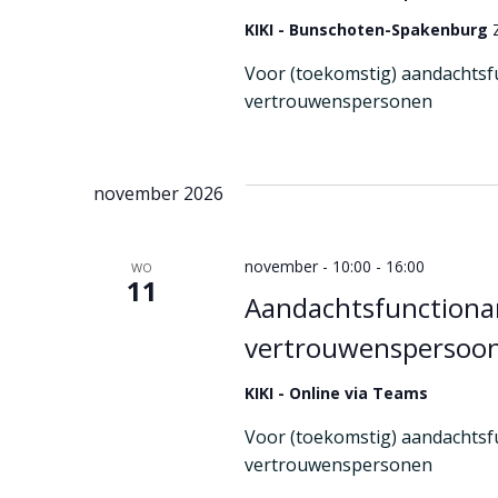
r
t
s
e
KIKI - Bunschoten-Spakenburg
r
Voor (toekomstig) aandachtsf
s
vertrouwenspersonen
november 2026
november - 10:00
-
16:00
WO
11
Aandachtsfunctionar
vertrouwenspersoo
KIKI - Online via Teams
Voor (toekomstig) aandachtsf
vertrouwenspersonen