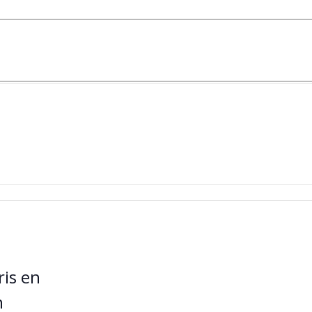
is en
n