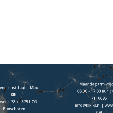
Maandag t/m vrij
Kennisinstituut | Mbo
08.30 - 17.00 uur |
KIKI
7110695
wenk 78p - 3751 CG
info@kiki-s.nl | www
Bunschoten
s.nl