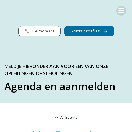
G
a
n
a
a
r
Belmoment
Gratis proefles
d
e
i
n
h
o
MELD JE HIERONDER AAN VOOR EEN VAN ONZE
u
OPLEIDINGEN OF SCHOLINGEN
d
Agenda en aanmelden
<< All Events