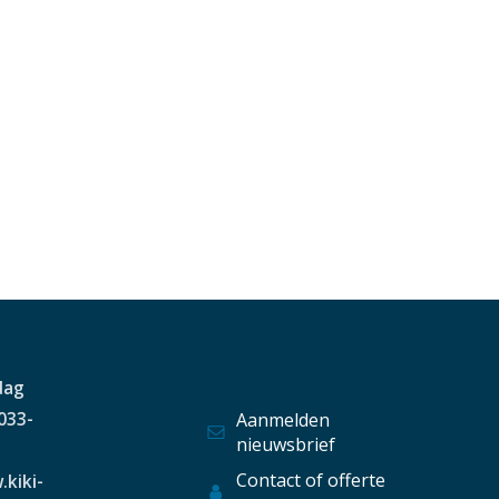
dag
 033-
Aanmelden
nieuwsbrief
Contact of offerte
.kiki-