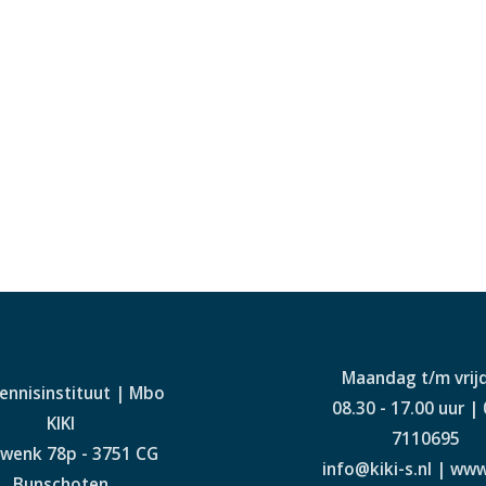
Maandag t/m vrij
Kennisinstituut | Mbo
08.30 - 17.00 uur |
KIKI
7110695
wenk 78p - 3751 CG
info@kiki-s.nl | www
Bunschoten