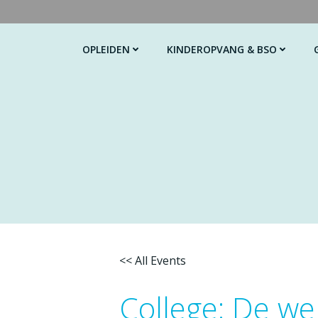
G
a
n
OPLEIDEN
KINDEROPVANG & BSO
a
a
r
d
e
i
n
h
o
u
d
<< All Events
College: De we