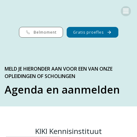
G
a
n
a
a
r
Belmoment
Gratis proefles
d
e
i
n
h
o
MELD JE HIERONDER AAN VOOR EEN VAN ONZE
u
OPLEIDINGEN OF SCHOLINGEN
d
Agenda en aanmelden
KIKI Kennisinstituut