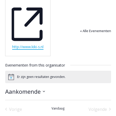
« Alle Evenementen
Website
http://www.kiki-s.nl
Evenementen from this organisator
Er zijn geen resultaten gevonden.
Bericht
Aankomende
Selecteer
een
Vandaag
datum.
Vorige
Volgende
Evenementen
Eveneme