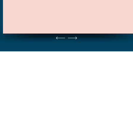
Je moet ingelogd zijn om je locatievermeldingen te beheren.
Inloggen
Algemene voorwaarden, privacy policy en
gedragscodes