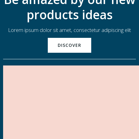
products ideas
Lorem ipsum dolor sit amet, consectetur adipiscing elit
DISCOVER
NO. 1 PRODUCT / THIS YEAR
NO. 1 PRODUCT / FOR HER
Lorem ipsum dolor sit amet, consectetur adipiscing elit, sed do eiusmod
Vivamus in libero auctor, malesuada nulla nec, dapibus augue. Aliquam erat
tempor incididunt ut labore et dolore magna.
volutpat. Aenean libero enim.