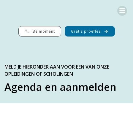
G
a
n
a
a
r
Belmoment
Gratis proefles
d
e
i
n
h
o
MELD JE HIERONDER AAN VOOR EEN VAN ONZE
u
OPLEIDINGEN OF SCHOLINGEN
d
Agenda en aanmelden