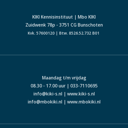
g
a
KIKI Kennisinstituut | Mbo KIKI
t
Zuidwenk 78p - 3751 CG Bunschoten
i
Kvk. 57600120 | Btw. 8526.52.732 B01
e
Maandag t/m vrijdag
08.30 - 17.00 uur | 033-7110695
info@kiki-s.nl | www.kiki-s.nl
info@mbokiki.nl | www.mbokiki.nl