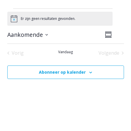
Evenementen
Er zijn geen resultaten gevonden.
Bericht
W
E
Aankomende
Samenvatting
Selecteer
v
e
datum
Vandaag
Vorig
Volgende
e
e
Evenementen
Evenementen
n
r
Abonneer op kalender
e
g
m
a
e
v
n
e
t
n
w