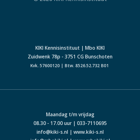
t
i
e
KIKI Kennisinstituut | Mbo KIKI
Zuidwenk 78p - 3751 CG Bunschoten
Kvk. 57600120 | Btw. 8526.52.732 B01
Maandag t/m vrijdag
08.30 - 17.00 uur | 033-7110695
info@kiki-s.nl | www.kiki-s.nl