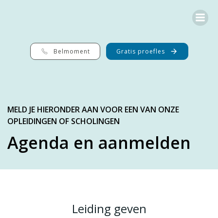
G
a
n
a
a
r
Belmoment
Gratis proefles
d
e
i
n
h
o
MELD JE HIERONDER AAN VOOR EEN VAN ONZE
u
OPLEIDINGEN OF SCHOLINGEN
d
Agenda en aanmelden
Leiding geven