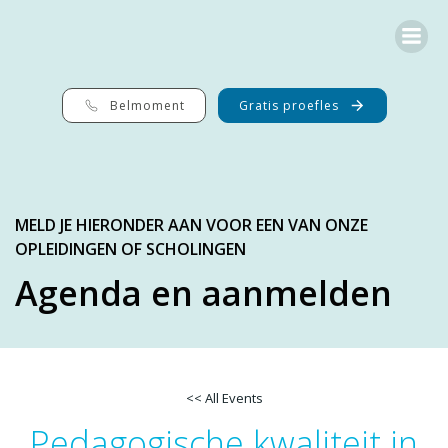
Ga
naar
de
inhoud
Belmoment
Gratis proefles
MELD JE HIERONDER AAN VOOR EEN VAN ONZE
OPLEIDINGEN OF SCHOLINGEN
Agenda en aanmelden
<< All Events
Pedagogische kwaliteit in