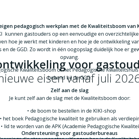
 eigen pedagogisch werkplan met de Kwaliteitsboom van K
I
kunnen gastouders op een eenvoudige en overzichtelijk
ven hoe je werkt met kinderen en hoe je de ontwikkeling va
s en de GGD
. Zo wordt in één oogopslag duidelijk hoe er ge
opvang.
sontwikkeling voor gastou
ogische Kwaliteitsboom of het Pedagogische Kwaliteitshuis
nieuwe eisen vanaf juli 2026
bekend bij de
GGD
.
Zelf aan de slag
Pedagogsiche coaching
Scholing e
Je kunt zelf aan de slag met de Kwaliteitsboom door:
de
boom te bestellen in de KIKI-shop
het boek
Pedagogische kwaliteit
te gebruiken als verdiepi
lid te worden van de
APK (Academie Pedagogische Kwalitei
Ondersteuning voor gastouderbureaus