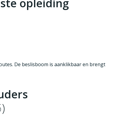
iste opleiding
er
Beer Kiki voor gastouders
 routes. De beslisboom is aanklikbaar en brengt
ouders
)
Permanente educatie – scholingen