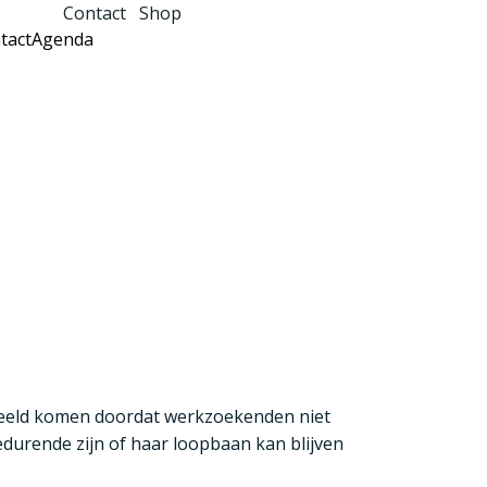
Contact
Shop
tact
Agenda
n
rbeeld komen doordat werkzoekenden niet
gedurende zijn of haar loopbaan kan blijven