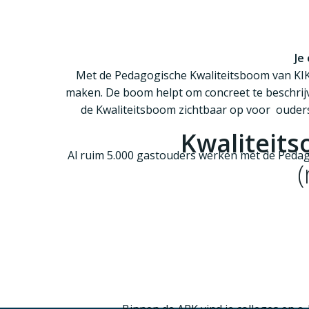
Je
Met de
Pedagogische Kwaliteitsboom van KIK
maken
. De boom helpt om concreet te beschrij
de Kwaliteitsboom zichtbaar op voor
ouder
Kwaliteit
Al
ruim 5.000 gastouders
werken met de
Pedag
(
Pedagogisch beleidsplan