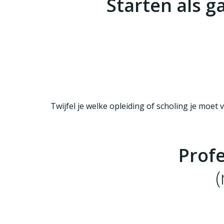
Starten als g
Beslisboom routes
Helpende zorg e
Twijfel je welke opleiding of scholing je moet
Profe
(
Pedagogisch werkplan
Ontwikkeling