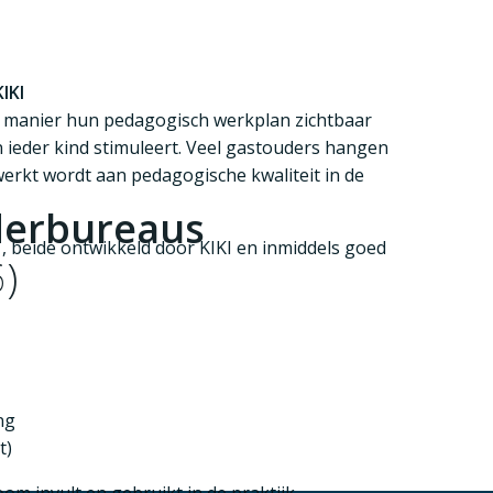
IKI
e manier hun
pedagogisch werkplan zichtbaar
n ieder kind stimuleert. Veel gastouders hangen
werkt wordt aan pedagogische kwaliteit in de
derbureaus
, beide ontwikkeld door KIKI en inmiddels goed
)
n coaching met SLIM subsidie
ng
t)