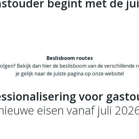
astouder begint met de ju
n welzijn | mbo 2
Aanvullende module gastoud
Beslisboom routes
 volgen? Bekijk dan hier de beslisboom van de verschillende
je gelijk naar de juiste pagina op onze website!
Open de beslisboom
ssionalisering voor gast
nieuwe eisen vanaf juli 2026
 kind volgen
Permanente educatie – APK