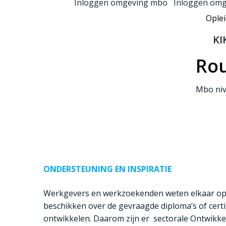
Inloggen omgeving mbo
Inloggen omg
G
a
Ople
n
KI
a
a
Rou
r
d
Mbo niv
e
i
n
h
o
u
d
ONDERSTEUNING EN INSPIRATIE
Werkgevers en werkzoekenden weten elkaar op d
beschikken over de gevraagde diploma’s of certif
ontwikkelen. Daarom zijn er
sectorale Ontwikk