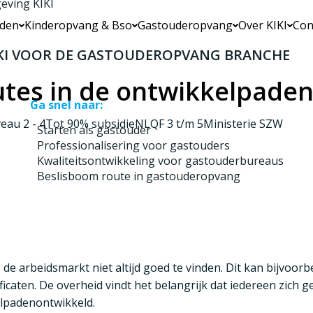
eving KIKI
iden
Kinderopvang & Bso
Gastouderopvang
Over KIKI
Con
KI VOOR DE GASTOUDEROPVANG BRANCHE
tes in de ontwikkelpade
Ga snel naar:
eau 2 - 4
Tot 90% subsidie
NLQF 3 t/m 5
Ministerie SZW
Starten als gastouder
Professionalisering voor gastouders
Kwaliteitsontwikkeling voor gastouderbureaus
Beslisboom route in gastouderopvang
e arbeidsmarkt niet altijd goed te vinden. Dit kan bijvoo
icaten. De overheid vindt het belangrijk dat iedereen zich 
elpaden
ontwikkeld.