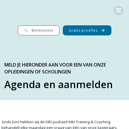
G
a
n
a
a
r
Belmoment
Gratis proefles
d
e
i
n
h
o
MELD JE HIERONDER AAN VOOR EEN VAN ONZE
u
OPLEIDINGEN OF SCHOLINGEN
d
Agenda en aanmelden
Sinds kort hebben wij de KIKI podcast! KIKI Training & Coaching
behandelt elke maandag een vraag van één van onze luisteraars.